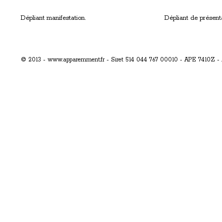
Dépliant manifestation.
Dépliant de présenta
© 2013 - www.apparemment.fr - Siret 514 044 767 00010 - APE 7410Z - Act